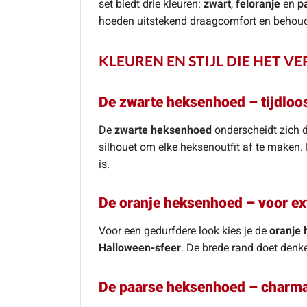
set biedt drie kleuren:
zwart
,
feloranje
en
p
hoeden uitstekend draagcomfort en behoude
KLEUREN EN STIJL DIE HET V
De zwarte heksenhoed – tijdloo
De
zwarte heksenhoed
onderscheidt zich do
silhouet om elke heksenoutfit af te maken. D
is.
De oranje heksenhoed – voor ex
Voor een gedurfdere look kies je de
oranje
Halloween-sfeer
. De brede rand doet denke
De paarse heksenhoed – charma