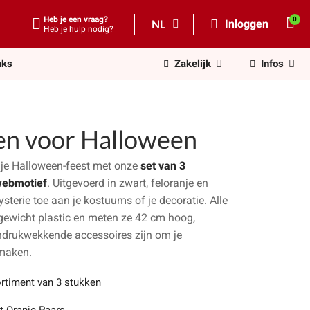
Heb je een vraag?
NL
Inloggen
Heb je hulp nodig?
nks
Zakelijk
Infos
n voor Halloween
n je Halloween-feest met onze
set van 3
webmotief
. Uitgevoerd in zwart, feloranje en
sterie toe aan je kostuums of je decoratie. Alle
tgewicht plastic en meten ze 42 cm hoog,
ndrukwekkende accessoires zijn om je
 maken.
rtiment van 3 stukken