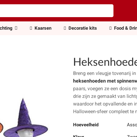
ichting
Kaarsen
Decoratie kits
Food & Dri
Heksenhoede
Breng een vleugje tovenarij i
heksenhoeden met spinnen
paars, voegen ze een dosis my
drie zijn ze gemaakt van lich
waardoor het opvallende en i
Halloween-sfeer compleet te
Hoeveelheid
Asso