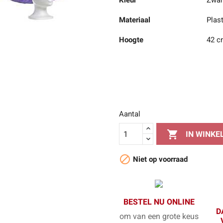
Kleur
Zwar
Materiaal
Plas
Hoogte
42 c
Aantal

IN WINK

Niet op voorraad
BESTEL NU ONLINE
D
om van een grote keus