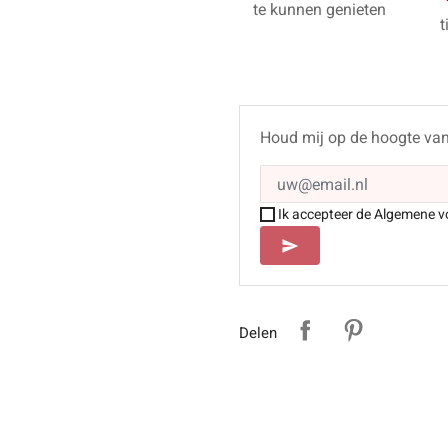
te kunnen genieten
t
Houd mij op de hoogte va
Ik accepteer de Algemene v
SEND
send
Delen