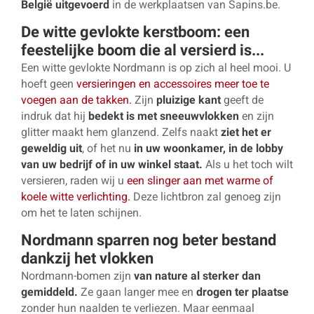
België uitgevoerd
in de werkplaatsen van Sapins.be.
De witte gevlokte kerstboom: een
feestelijke boom die al versierd is...
Een witte gevlokte Nordmann is op zich al heel mooi. U
hoeft geen
versieringen en accessoires meer toe te
voegen aan de takken.
Zijn
pluizige kant
geeft de
indruk dat hij
bedekt is met sneeuwvlokken
en zijn
glitter maakt hem glanzend. Zelfs naakt
ziet het er
geweldig uit
, of het nu
in uw woonkamer, in de lobby
van uw bedrijf of in uw winkel staat.
Als u het toch wilt
versieren, raden wij u
een slinger aan met warme of
koele witte verlichting.
Deze lichtbron zal genoeg zijn
om het te laten schijnen.
Nordmann sparren nog beter bestand
dankzij het vlokken
Nordmann-bomen zijn
van nature al sterker dan
gemiddeld.
Ze gaan langer mee en
drogen ter plaatse
zonder hun naalden te verliezen. Maar eenmaal