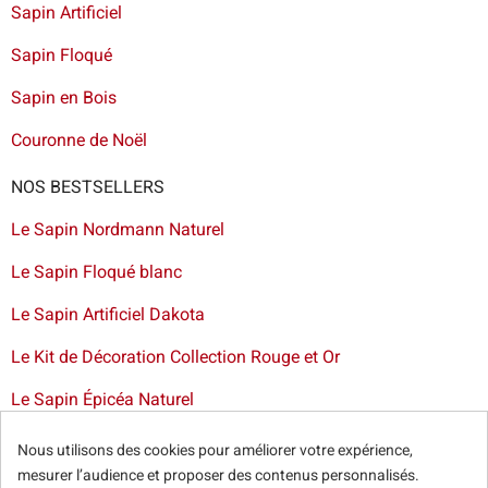
Sapin Artificiel
Sapin Floqué
Sapin en Bois
Couronne de Noël
NOS BESTSELLERS
Le Sapin Nordmann Naturel
Le Sapin Floqué blanc
Le Sapin Artificiel Dakota
Le Kit de Décoration Collection Rouge et Or
Le Sapin Épicéa Naturel
Livraison de sapin à Bruxelles
-
Livraison de sapins de Noël
Nous utilisons des cookies pour améliorer votre expérience,
artificiels et décorations dans toute la France
mesurer l’audience et proposer des contenus personnalisés.