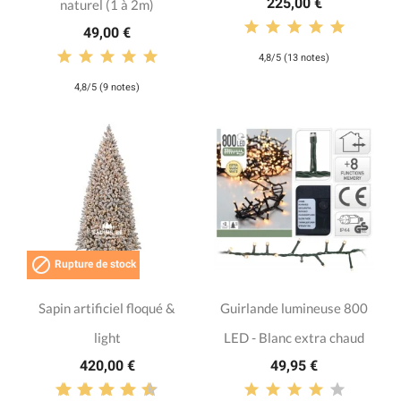
225,00 €
naturel (1 à 2m)
49,00 €
4,8/5 (13 notes)
4,8/5 (9 notes)

Rupture de stock
Sapin artificiel floqué &
Guirlande lumineuse 800
light
LED - Blanc extra chaud
420,00 €
49,95 €