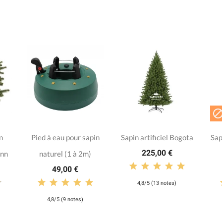
n
Pied à eau pour sapin
Sapin artificiel Bogota
Sap
225,00 €
ann
naturel (1 à 2m)
49,00 €
4,8/5 (13 notes)
4,8/5 (9 notes)