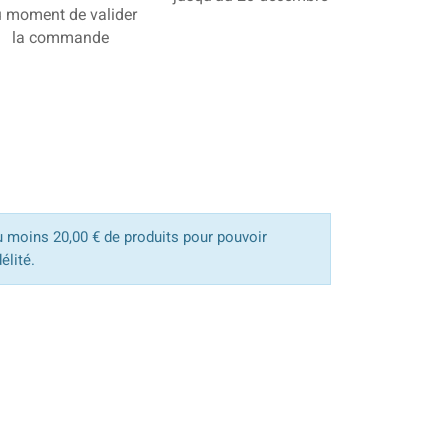
 moment de valider
la commande
u moins 20,00 € de produits pour pouvoir
élité.