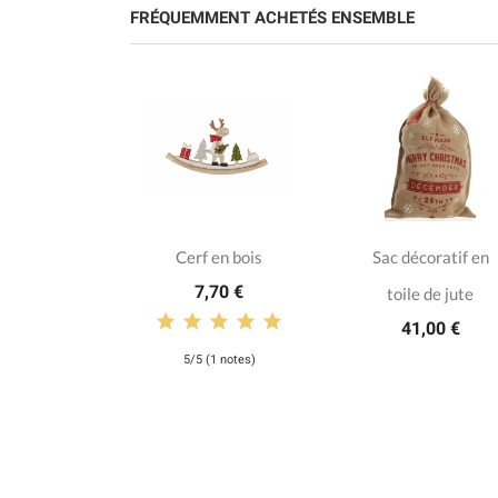
FRÉQUEMMENT ACHETÉS ENSEMBLE
 de neige
Cerf en bois
Sac décoratif en
7,70 €
x80cm
toile de jute
05 €
41,00 €
5/5 (1 notes)
otes)