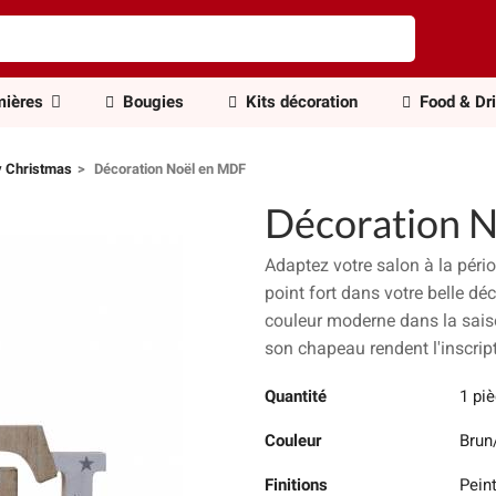
ières
Bougies
Kits décoration
Food & Dr
 Christmas
Décoration Noël en MDF
Décoration 
Adaptez votre salon à la pério
point fort dans votre belle dé
couleur moderne dans la saiso
son chapeau rendent l'inscript
Quantité
1 pi
Couleur
Brun
Finitions
Pein