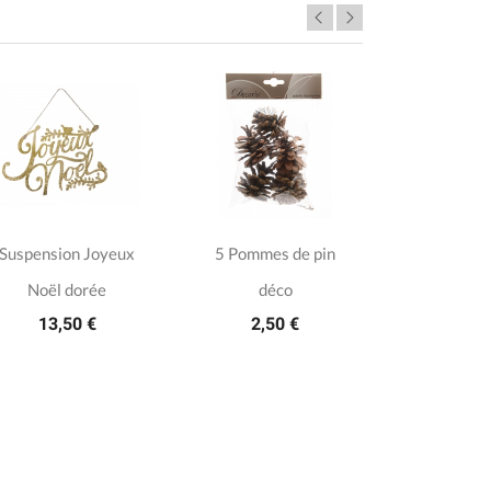
Suspension Joyeux
5 Pommes de pin
Père Noël
Noël dorée
déco
cerf en
13,50 €
2,50 €
7,9
5/5 (1 