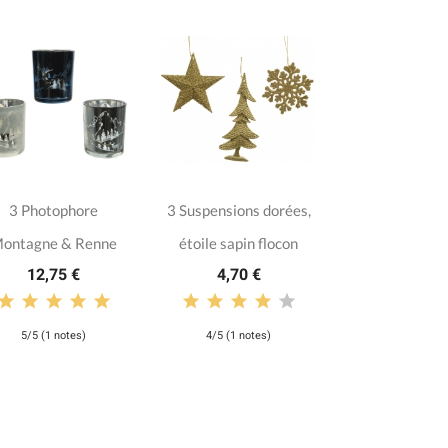
3 Photophore
3 Suspensions dorées,
ontagne & Renne
étoile sapin flocon
12,75 €
4,70 €
5/5 (1 notes)
4/5 (1 notes)