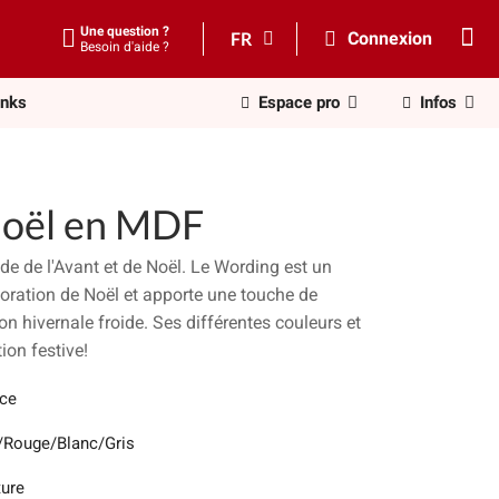
Une question ?
FR
Connexion
Besoin d'aide ?
inks
Espace pro
Infos
Noël en MDF
de de l'Avant et de Noël. Le Wording est un
coration de Noël et apporte une touche de
n hivernale froide. Ses différentes couleurs et
ion festive!
èce
/Rouge/Blanc/Gris
ture