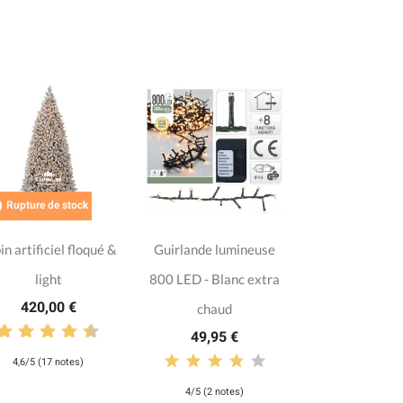

Rupture de stock
in artificiel floqué &
Guirlande lumineuse
light
800 LED - Blanc extra
420,00 €
chaud
49,95 €
4,6/5 (17 notes)
4/5 (2 notes)