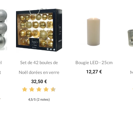
l
Set de 42 boules de
Bougie LED - 25cm
12,27 €
t
Noël dorées en verre
M
32,50 €
4,5/5 (2 notes)