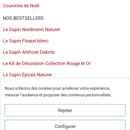
Couronne de Noël
NOS BESTSELLERS
Le Sapin Nordmann Naturel
Le Sapin Floqué blanc
Le Sapin Artificiel Dakota
Le Kit de Décoration Collection Rouge et Or
Le Sapin Épicéa Naturel
Livraison de sapin à Bruxelles
-
Livraison de sapins de Noël
Nous utilisons des cookies pour améliorer votre expérience,
artificiels et décorations dans toute la France
mesurer l’audience et proposer des contenus personnalisés.
Rejeter
© Sapins.be 2025 -
Conditions générales
-
Politique de
Configurer
confidentialité
-
Cookie Relevé
-
Nos partenaires web