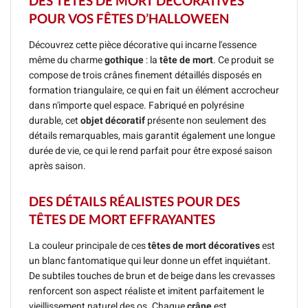
DES TÊTES DE MORT DÉCORATIVES
POUR VOS FÊTES D’HALLOWEEN
Découvrez cette pièce décorative qui incarne l'essence
même du charme
gothique
: la
tête de mort
. Ce produit se
compose de trois crânes finement détaillés disposés en
formation triangulaire, ce qui en fait un élément accrocheur
dans n'importe quel espace. Fabriqué en polyrésine
durable, cet
objet décoratif
présente non seulement des
détails remarquables, mais garantit également une longue
durée de vie, ce qui le rend parfait pour être exposé saison
après saison.
DES DÉTAILS RÉALISTES POUR DES
TÊTES DE MORT EFFRAYANTES
La couleur principale de ces
têtes de mort décoratives
est
un blanc fantomatique qui leur donne un effet inquiétant.
De subtiles touches de brun et de beige dans les crevasses
renforcent son aspect réaliste et imitent parfaitement le
vieillissement naturel des os. Chaque
crâne
est