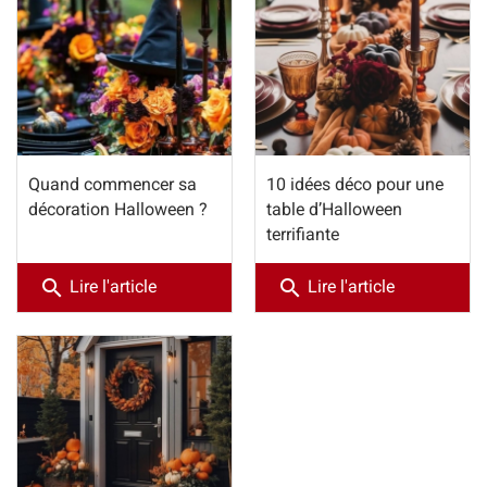
Quand commencer sa
10 idées déco pour une
décoration Halloween ?
table d’Halloween
terrifiante
search
search
Lire l'article
Lire l'article