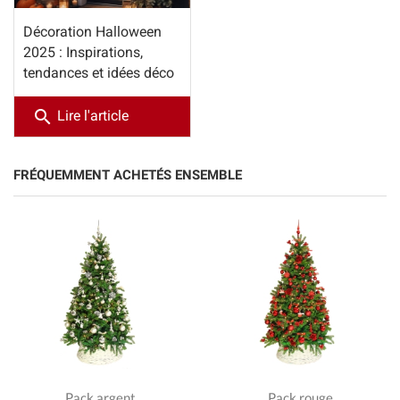
Décoration Halloween
2025 : Inspirations,
tendances et idées déco
search
Lire l'article
FRÉQUEMMENT ACHETÉS ENSEMBLE
Pack argent
Pack rouge