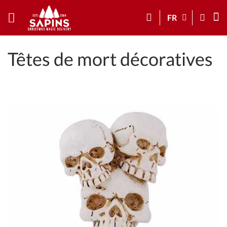
FR
Têtes de mort décoratives