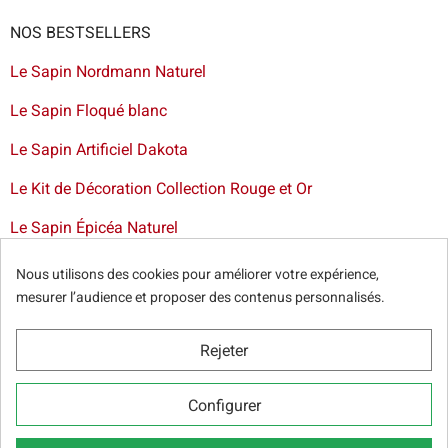
NOS BESTSELLERS
Le Sapin Nordmann Naturel
Le Sapin Floqué blanc
Le Sapin Artificiel Dakota
Le Kit de Décoration Collection Rouge et Or
Le Sapin Épicéa Naturel
Livraison de sapin à Bruxelles
-
Livraison de sapins de Noël
Nous utilisons des cookies pour améliorer votre expérience,
artificiels et décorations dans toute la France
mesurer l’audience et proposer des contenus personnalisés.
Rejeter
© Sapins.be 2025 -
Conditions générales
-
Politique de
Configurer
confidentialité
-
Cookie Relevé
-
Nos partenaires web