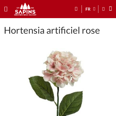
FR
Hortensia artificiel rose