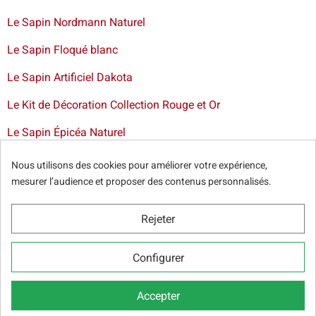
Le Sapin Nordmann Naturel
Le Sapin Floqué blanc
Le Sapin Artificiel Dakota
Le Kit de Décoration Collection Rouge et Or
Le Sapin Épicéa Naturel
Livraison de sapin à Bruxelles
-
Livraison de sapins de Noël
Nous utilisons des cookies pour améliorer votre expérience,
artificiels et décorations dans toute la France
mesurer l’audience et proposer des contenus personnalisés.
Rejeter
© Sapins.be 2025 -
Conditions générales
-
Politique de
Configurer
confidentialité
-
Cookie Relevé
-
Nos partenaires web
Accepter