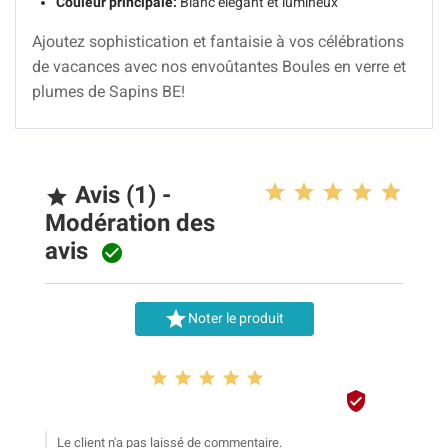
Couleur principale:
Blanc élégant et lumineux
Ajoutez sophistication et fantaisie à vos célébrations
de vacances avec nos envoûtantes Boules en verre et
plumes de Sapins BE!
Avis (1) -

Modération des
avis


Noter le produit






Le client n'a pas laissé de commentaire.