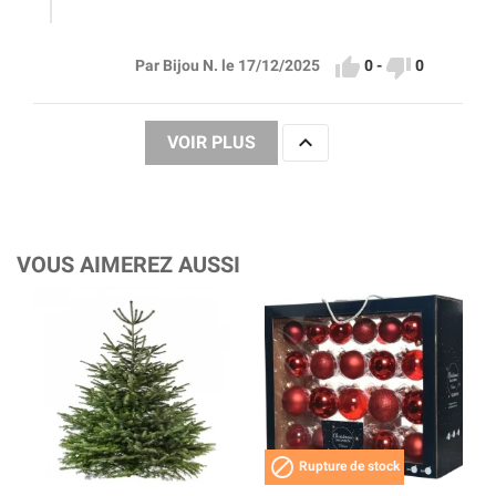


0
-
0
Par Bijou N. le 17/12/2025

VOIR PLUS
VOUS AIMEREZ AUSSI

Rupture de stock