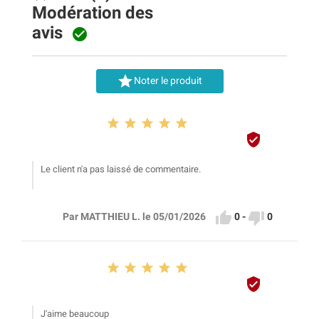
Modération des
avis


Noter le produit






Le client n'a pas laissé de commentaire.


0
-
0
Par MATTHIEU L. le 05/01/2026






J'aime beaucoup