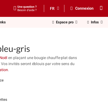
Une question ?
FR
Connexion
Besoin d'aide ?
inks
Espace pro
Infos
leu-gris
 Noël
en plaçant une bougie chauffe-plat dans
.
Vos invités seront éblouis par votre sens du
ation
.
èce
ettes