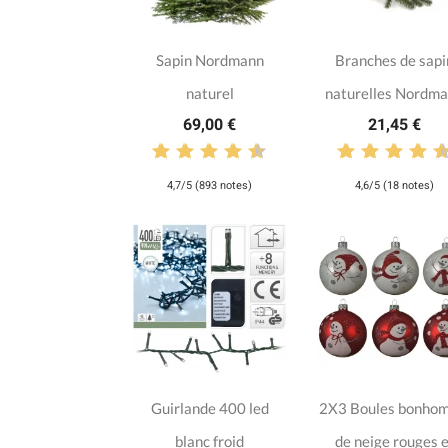
Sapin Nordmann
Branches de sapi
naturel
naturelles Nordm
69,00 €
21,45 €
4,7/5 (893 notes)
4,6/5 (18 notes)
Guirlande 400 led
2X3 Boules bonho
blanc froid
de neige rouges e