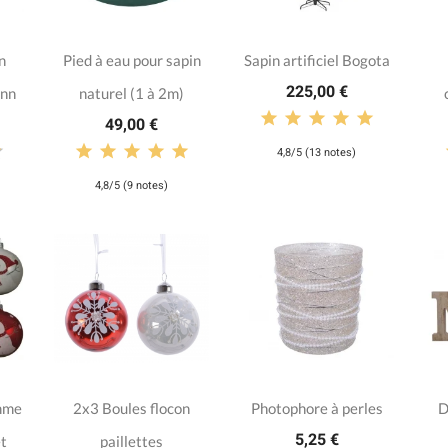
n
Pied à eau pour sapin
Sapin artificiel Bogota
225,00 €
ann
naturel (1 à 2m)
49,00 €
4,8/5 (13 notes)
4,8/5 (9 notes)
mme
2x3 Boules flocon
Photophore à perles
D
5,25 €
t
paillettes