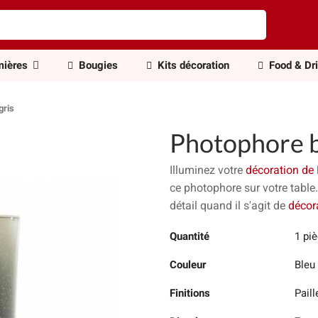
ières
Bougies
Kits décoration
Food & Dr
gris
Photophore b
Illuminez votre
décoration de
ce photophore sur votre table
détail quand il s'agit de
décor
Quantité
1 pi
Couleur
Bleu
Finitions
Paill