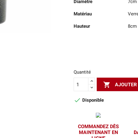
Diamètre
7cm
Matériau
Verr
Hauteur
8cm
Quantité

AJOUTER 

Disponible
COMMANDEZ DÈS
MAINTENANT EN
D