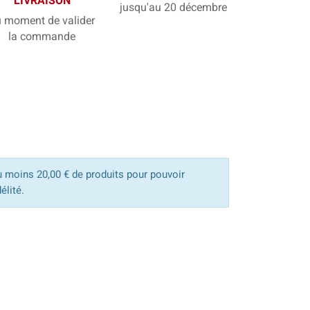
LIVRAISON
jusqu'au 20 décembre
 moment de valider
la commande
u moins 20,00 € de produits pour pouvoir
élité.