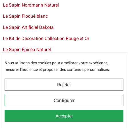
Le Sapin Nordmann Naturel
Le Sapin Floqué blanc
Le Sapin Artificiel Dakota
Le Kit de Décoration Collection Rouge et Or
Le Sapin Épicéa Naturel
Livraison de sapin à Bruxelles
-
Livraison de sapins de Noël
Nous utilisons des cookies pour améliorer votre expérience,
artificiels et décorations dans toute la France
mesurer l’audience et proposer des contenus personnalisés.
Rejeter
© Sapins.be 2025 -
Conditions générales
-
Politique de
Configurer
confidentialité
-
Cookie Relevé
-
Nos partenaires web
Accepter