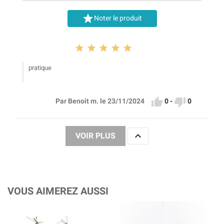

Noter le produit





pratique


0
-
0
Par Benoit m. le 23/11/2024

VOIR PLUS
VOUS AIMEREZ AUSSI