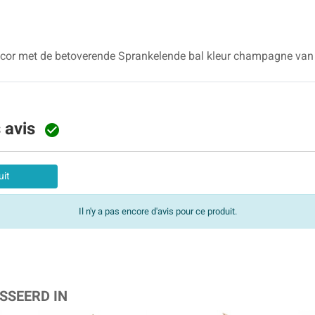
ecor met de betoverende Sprankelende bal kleur champagne van
s avis

uit
Il n'y a pas encore d'avis pour ce produit.
SSEERD IN