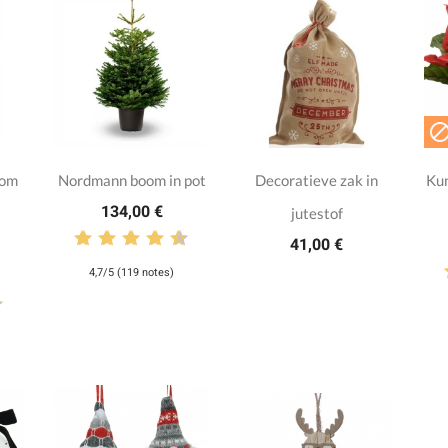
oom
Nordmann boom in pot
Decoratieve zak in
Kun
134,00 €
jutestof
41,00 €
4,7/5 (119 notes)