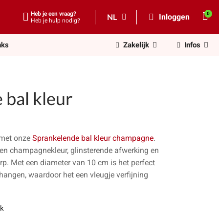
Heb je een vraag?
NL
Inloggen
Heb je hulp nodig?
nks
Zakelijk
Infos
 bal kleur
 met onze
Sprankelende bal kleur champagne
.
een champagnekleur, glinsterende afwerking en
p. Met een diameter van 10 cm is het perfect
angen, waardoor het een vleugje verfijning
uk