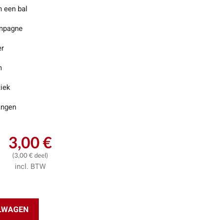
n een bal
mpagne
er
m
tiek
ngen
3,00 €
(3,00 € deel)
incl. BTW
ELWAGEN