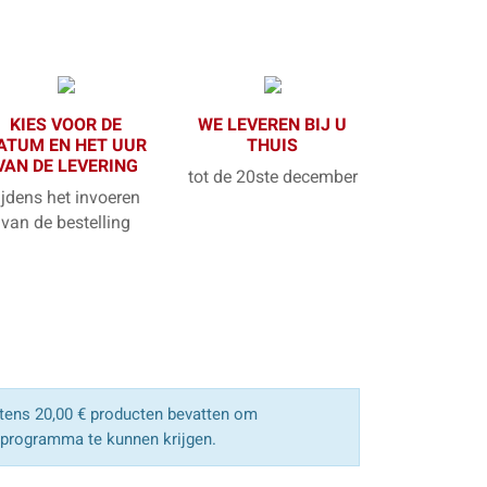
KIES VOOR DE
WE LEVEREN BIJ U
ATUM EN HET UUR
THUIS
VAN DE LEVERING
tot de 20ste december
ijdens het invoeren
van de bestelling
ens 20,00 € producten bevatten om
sprogramma te kunnen krijgen.