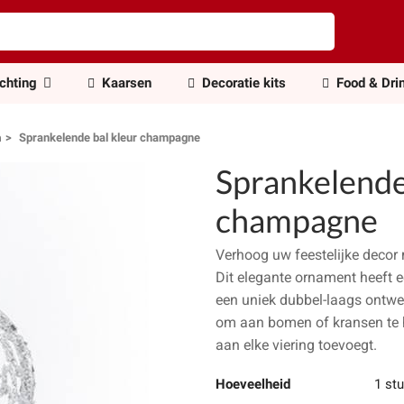
ichting
Kaarsen
Decoratie kits
Food & Dri
n
Sprankelende bal kleur champagne
Sprankelende
champagne
Verhoog uw feestelijke decor
Dit elegante ornament heeft 
een uniek dubbel-laags ontwer
om aan bomen of kransen te h
aan elke viering toevoegt.
Hoeveelheid
1 st