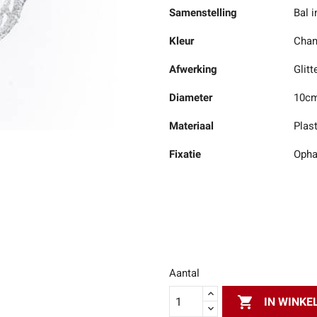
Samenstelling
Bal i
Kleur
Cha
Afwerking
Glitt
Diameter
10c
Materiaal
Plas
Fixatie
Opha
Aantal

IN WINK