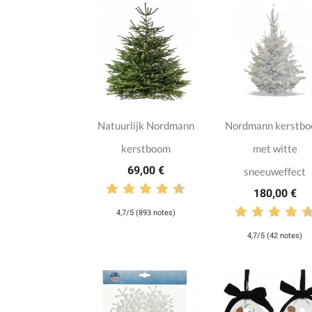
Natuurlijk Nordmann
Nordmann kerstb
kerstboom
met witte
69,00 €
sneeuweffect
180,00 €
4,7/5 (893 notes)
4,7/5 (42 notes)