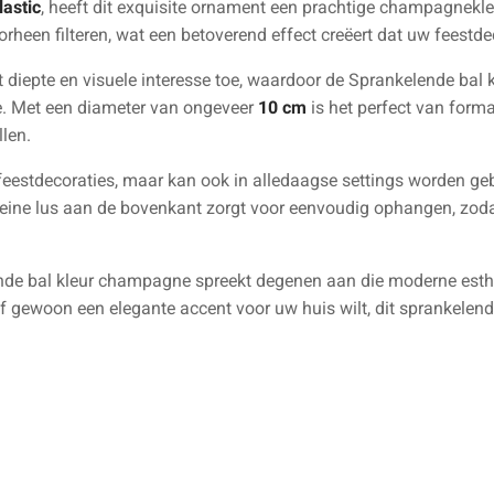
lastic
, heeft dit exquisite ornament een prachtige champagnekle
orheen filteren, wat een betoverend effect creëert dat uw feestdec
t diepte en visuele interesse toe, waardoor de Sprankelende ba
ce. Met een diameter van ongeveer
10 cm
is het perfect van form
llen.
or feestdecoraties, maar kan ook in alledaagse settings worden ge
leine lus aan de bovenkant zorgt voor eenvoudig ophangen, zoda
de bal kleur champagne spreekt degenen aan die moderne esth
f gewoon een elegante accent voor uw huis wilt, dit sprankelende