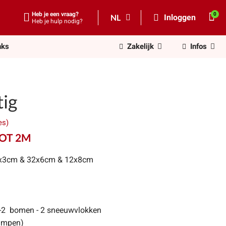
Heb je een vraag?
NL
Inloggen
Heb je hulp nodig?
nks
Zakelijk
Infos
tig
es)
TOT 2M
44x3cm & 32x6cm & 12x8cm
n -2 bomen - 2 sneeuwvlokken
lampen)