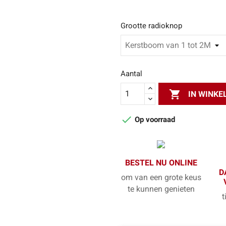
Grootte radioknop
Aantal

IN WINK

Op voorraad
BESTEL NU ONLINE
D
om van een grote keus
te kunnen genieten
t