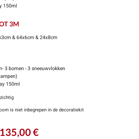
ay 150ml
TOT 3M
88x3cm & 64x6cm & 24x8cm
en- 3 bomen - 3 sneeuwvlokken
-lampen)
ray 150ml
zichtig
oom is niet inbegrepen in de decoratiekit
135,00 €