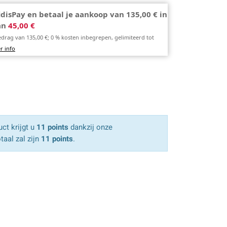
idisPay en betaal je aankoop van 135,00 € in
van
45,00 €
edrag van 135,00 €; 0 % kosten inbegrepen, gelimiteerd tot
r info
ct krijgt u
11 points
dankzij onze
taal zal zijn
11 points
.