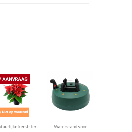
P AANVRAAG

Niet op voorraad
tuurlijke kerstster
Waterstand voor