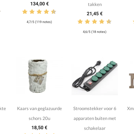
134,00 €
takken
21,45 €
4,7/5 (119 notes)
4,6/5 (18 notes)
kte
Kaars van geglazuurde
Stroomstekker voor 6
Xma
schors 20u
apparaten buiten met
18,50 €
schakelaar