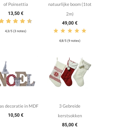
of Poinsettia
natuurlijke boom (1tot
13,50 €
2m)
49,00 €
4,3/5 (3 notes)
4,8/5 (9 notes)
s decoratie in MDF
3 Gebreide
10,50 €
kerstsokken
85,00 €