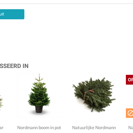
uit
SSEERD IN
O
ar
Nordmann boom in pot
Natuurlijke Nordmann
Na