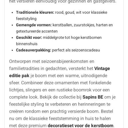
het versieren eenvoudig voor gezinnen en gastgevers.
Traditionele kleuren:
rood, goud, wit voor klassieke
feeststyling
Gemengde vormen:
kerstballen, zuurstokjes, harten en
getextureerde accenten
Geschikt voor:
middelgrote tot hoge kerstbomen
binnenshuis
Cadeauverpakking:
perfect als seizoenscadeau
Ontworpen met seizoensbijeenkomsten en
familietradities in gedachten, versterkt het
Vintage
editie pak
je boom met een warme, uitnodigende
sfeer. Combineer deze ornamenten met fonkelende
lichtjes, slingers en een rustieke boomrok voor een
complete look. Bekijk de collectie bij
Sapins BE
om je
feestelijke styling te verbeteren en herinneringen te
creëren rondom een prachtig versierde boom. Bestel
nu om de klassieke feeststemming in huis te halen
met deze premium
decoratieset voor de kerstboom
.