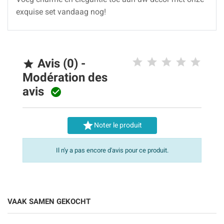
exquise set vandaag nog!
Avis (0) -

Modération des
avis


Noter le produit
Il n'y a pas encore d'avis pour ce produit.
VAAK SAMEN GEKOCHT