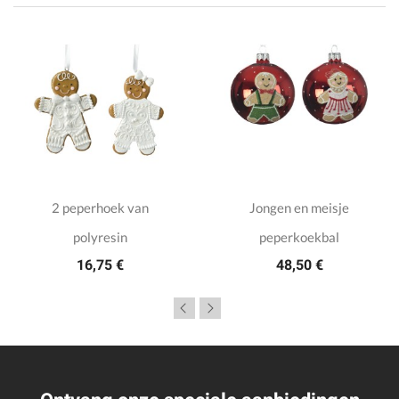
2 peperhoek van
Jongen en meisje
polyresin
peperkoekbal
16,75 €
48,50 €