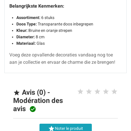
Belangrijkste Kenmerken:
Assortiment:
6 stuks
Doos Type:
Transparante doos inbegrepen
Kleur:
Bruine en oranje strepen
Diameter:
8 cm
Materiaal:
Glas
Voeg deze opvallende decoraties vandaag nog toe
aan je collectie en ervaar de charme die ze brengen!
Avis (0) -

Modération des
avis


Noter le produit