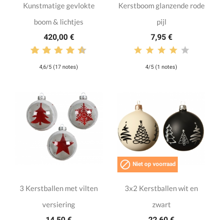
Kunstmatige gevlokte
Kerstboom glanzende rode
boom & lichtjes
pijl
420,00 €
7,95 €
4,6/5 (17 notes)
4/5 (1 notes)

Niet op voorraad
3 Kerstballen met vilten
3x2 Kerstballen wit en
versiering
zwart
14,50 €
22,60 €