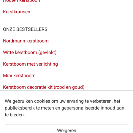
Houten kerstboom
Kerstkransen
ONZE BESTSELLERS
Nordmann kerstboom
Witte kerstboom (gevlokt)
Kerstboom met verlichting
Mini kerstboom
Kerstboom decoratie kit (rood en goud)
Levering van kerstbomen in Brussel
-
Levering van
We gebruiken cookies om uw ervaring te verbeteren, het
kerstbomen in Antwerpen
-
Levering van kerstbomen in Gent
publieksbereik te meten en gepersonaliseerde inhoud aan
-
Levering van kerstbomen in Leuven
te bieden.
Weigeren