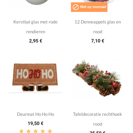

Niet op voorraad
Kerstbal glas met rode
12 Denneappels glas en
rendieren
rood
2,95 €
7,10 €
Deurmat Ho Ho Ho
Tafeldecoratie rechthoek
19,50 €
rood