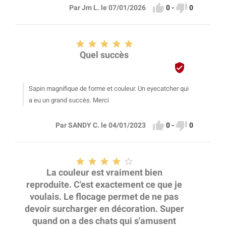


0
-
0
Par Jm L. le 07/01/2026





Quel succès

Sapin magnifique de forme et couleur. Un eyecatcher qui
a eu un grand succès. Merci


0
-
0
Par SANDY C. le 04/01/2023





La couleur est vraiment bien
reproduite. C'est exactement ce que je
voulais. Le flocage permet de ne pas
devoir surcharger en décoration. Super
quand on a des chats qui s'amusent