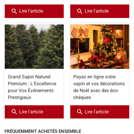
search
search
Lire l'article
Lire l'article
Grand Sapin Naturel
Payez en ligne votre
Premium : L'Excellence
sapin et vos décorations
pour Vos Événements
de Noël avec des éco-
Prestigieux
chèques
search
search
Lire l'article
Lire l'article
FRÉQUEMMENT ACHETÉS ENSEMBLE