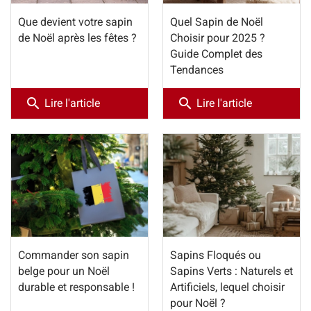
Que devient votre sapin
Quel Sapin de Noël
de Noël après les fêtes ?
Choisir pour 2025 ?
Guide Complet des
Tendances
search
search
Lire l'article
Lire l'article
Commander son sapin
Sapins Floqués ou
belge pour un Noël
Sapins Verts : Naturels et
durable et responsable !
Artificiels, lequel choisir
pour Noël ?