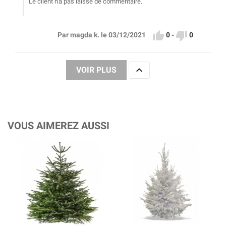
Le client n'a pas laissé de commentaire.


0
-
0
Par magda k. le 03/12/2021

VOIR PLUS
VOUS AIMEREZ AUSSI