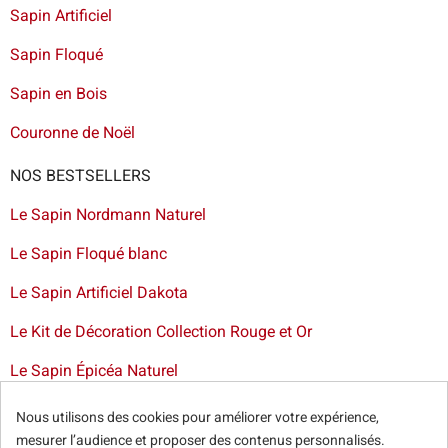
Sapin Artificiel
Sapin Floqué
Sapin en Bois
Couronne de Noël
NOS BESTSELLERS
Le Sapin Nordmann Naturel
Le Sapin Floqué blanc
Le Sapin Artificiel Dakota
Le Kit de Décoration Collection Rouge et Or
Le Sapin Épicéa Naturel
Livraison de sapin à Bruxelles
-
Livraison de sapins de Noël
Nous utilisons des cookies pour améliorer votre expérience,
artificiels et décorations dans toute la France
mesurer l’audience et proposer des contenus personnalisés.