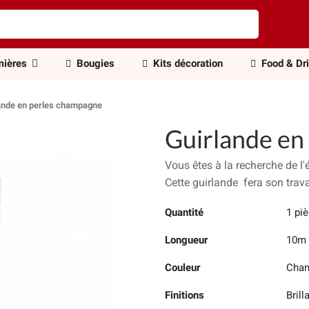
ières
Bougies
Kits décoration
Food & Dr
ande en perles champagne
Guirlande en
Vous êtes à la recherche de l
Cette guirlande fera son trava
Quantité
1 pi
Longueur
10m
Couleur
Cha
Finitions
Brill