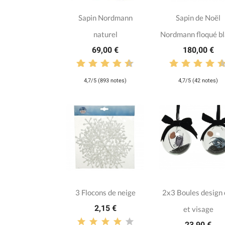
Sapin Nordmann
Sapin de Noël
naturel
Nordmann floqué b
69,00 €
180,00 €
4,7/5 (893 notes)
4,7/5 (42 notes)
3 Flocons de neige
2x3 Boules design 
2,15 €
et visage
23,90 €