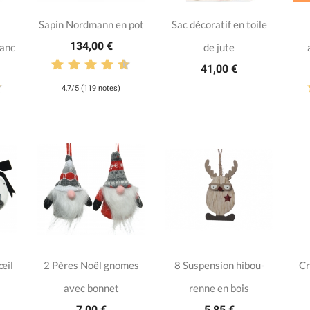
Sapin Nordmann en pot
Sac décoratif en toile
134,00 €
lanc
de jute
41,00 €
4,7/5 (119 notes)
œil
2 Pères Noël gnomes
8 Suspension hibou-
Cr
avec bonnet
renne en bois
7,00 €
5,85 €