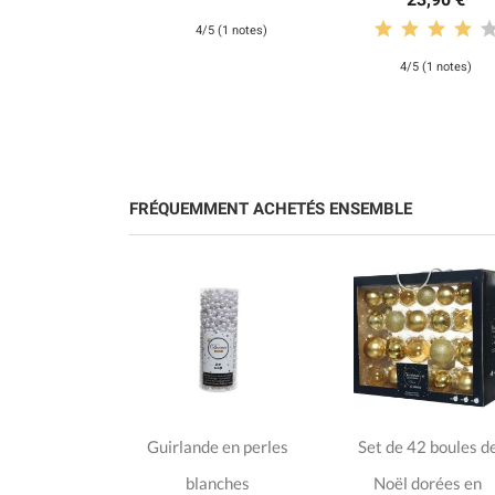
4/5 (1 notes)
4/5 (1 notes)
FRÉQUEMMENT ACHETÉS ENSEMBLE
e en métal
Guirlande en perles
Set de 42 boules d
,00 €
blanches
Noël dorées en