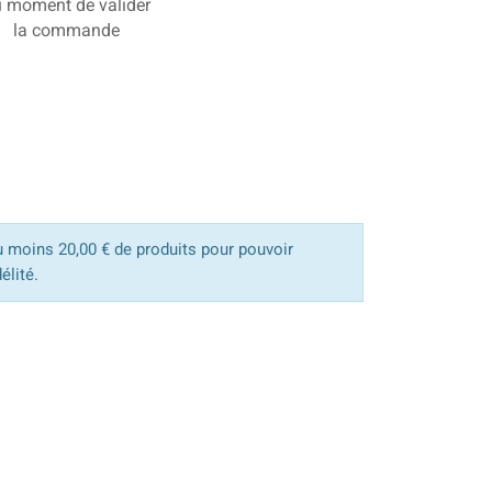
 moment de valider
la commande
u moins 20,00 € de produits pour pouvoir
élité.