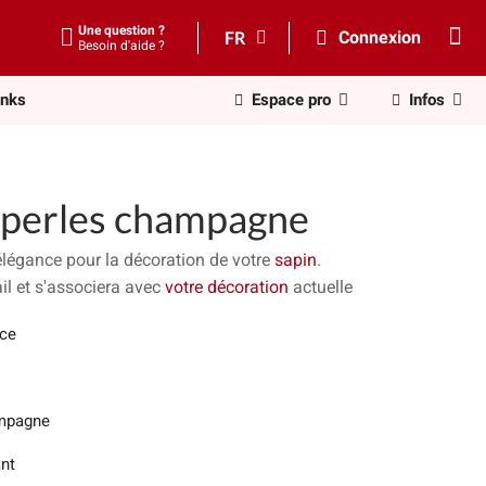
Une question ?
FR
Connexion
Besoin d'aide ?
inks
Espace pro
Infos
 perles champagne
'élégance pour la décoration de votre
sapin
.
il et s'associera avec
votre décoration
actuelle
èce
mpagne
ant