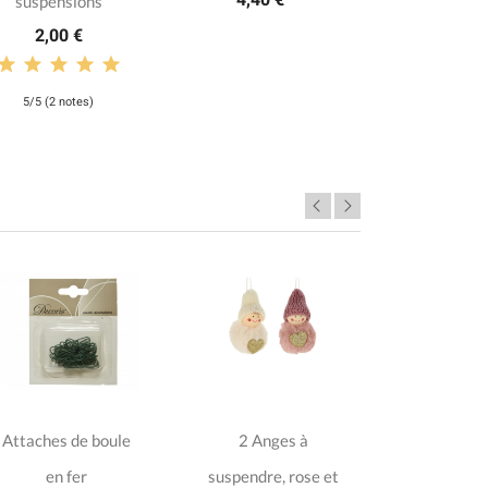
suspensions
2,00 €
5/5 (2 notes)
-8%
Attaches de boule
2 Anges à
2 Suspe
en fer
suspendre, rose et
bonhomme 