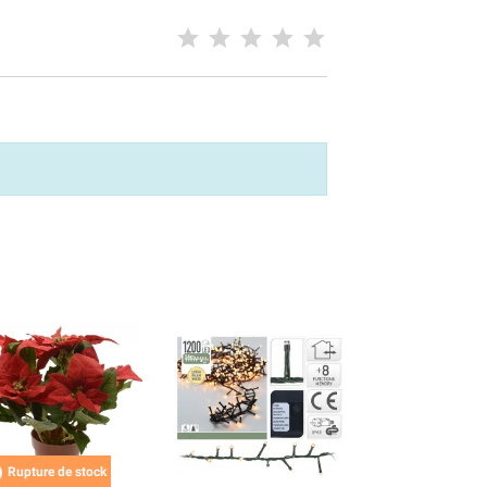

Rupture de stock