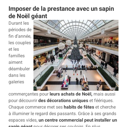
Imposer de la prestance avec un sapin
de Noël géant
Durant les
périodes de
fin d’année,
les couples
et les
familles
aiment
déambuler
dans les
galeries
commerçantes pour
leurs achats de Noël,
mais aussi
pour découvrir
des décorations uniques
et féériques.
Chaque commerce met ses
habits de fêtes
et cherche
à illuminer le regard des passants. Grâce à ses grands
espaces vides,
un centre commercial
peut installer un
sapin géant
pour décorer ses couloirs. En plus