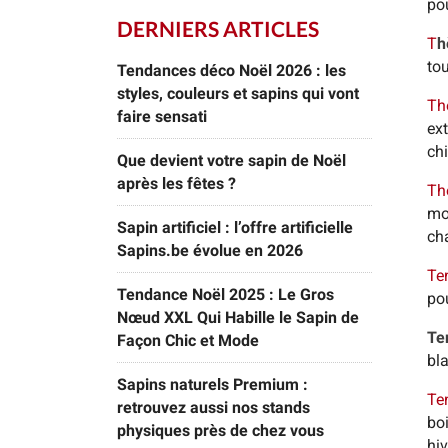
po
DERNIERS ARTICLES
T
h
tou
Tendances déco Noël 2026 : les
styles, couleurs et sapins qui vont
Th
faire sensati
ext
chi
Que devient votre sapin de Noël
après les fêtes ?
Th
mo
Sapin artificiel : l’offre artificielle
ch
Sapins.be évolue en 2026
Te
Tendance Noël 2025 : Le Gros
pou
Nœud XXL Qui Habille le Sapin de
Te
Façon Chic et Mode
bla
Sapins naturels Premium :
Te
retrouvez aussi nos stands
boi
physiques près de chez vous
hi