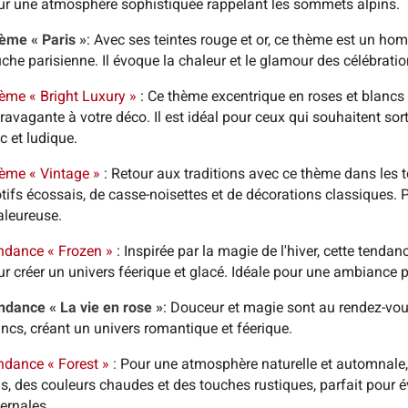
ur une atmosphère sophistiquée rappelant les sommets alpins.
ème « Paris »
: Avec ses teintes rouge et or, ce thème est un ho
che parisienne. Il évoque la chaleur et le glamour des célébrati
ème « Bright Luxury »
: Ce thème excentrique en roses et blancs 
ravagante à votre déco. Il est idéal pour ceux qui souhaitent sor
c et ludique.
ème « Vintage »
: Retour aux traditions avec ce thème dans les
tifs écossais, de casse-noisettes et de décorations classiques. 
aleureuse.
ndance « Frozen »
: Inspirée par la magie de l'hiver, cette tendan
r créer un univers féerique et glacé. Idéale pour une ambiance p
ndance « La vie en rose »
: Douceur et magie sont au rendez-vou
ncs, créant un univers romantique et féerique.
ndance « Forest »
: Pour une atmosphère naturelle et automnale,
s, des couleurs chaudes et des touches rustiques, parfait pour évo
vernales