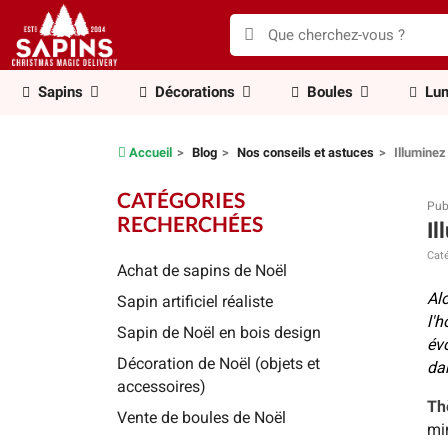
Sapins
Décorations
Boules
Lum
Accueil
Blog
Nos conseils et astuces
Illuminez
CATÉGORIES
Pub
RECHERCHÉES
Il
Caté
Achat de sapins de Noël
Alo
Sapin artificiel réaliste
l'
Sapin de Noël en bois design
évo
Décoration de Noël (objets et
da
accessoires)
Th
Vente de boules de Noël
min