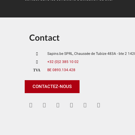
Contact
Sapins.be SPRL, Chaussée de Tubize 483A - bte 2 1420 
+32 (0)2 385 10 02
BE 0893.134.428
TVA
CONTACTEZ-NOUS