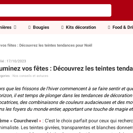
ières
Bougies
Kits décoration
Food & Dr
 vos fêtes : Découvrez les teintes tendances pour Noël
lié : 17/10/2023
luminez vos fêtes : Découvrez les teintes tend
gories :
Nos conseils et astuces
rs que les frissons de l'hiver commencent à se faire sentir et que 
horizon, il est temps de plonger dans les tendances de décoratio
catrices, des combinaisons de couleurs audacieuses et des motifs
ns les foyers du monde entier, apportant une touche de magie et 
ème « Courchevel
»
: C’est le choix parfait pour ceux qui reche
imaliste. Les teintes givrées, transparentes et blanches donnent