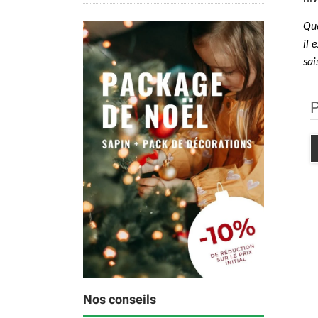
Que
il 
sai
P
Nos conseils