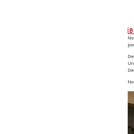
🇧
No
pou
De
Un
De
Not