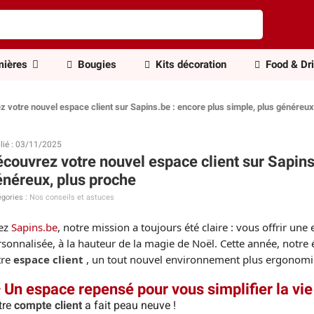
ières
Bougies
Kits décoration
Food & Dr
 votre nouvel espace client sur Sapins.be : encore plus simple, plus généreux
lié : 03/11/2025
couvrez votre nouvel espace client sur Sapins.
néreux, plus proche
gories :
Nos conseils et astuces
ez
Sapins.be
, notre mission a toujours été claire : vous offrir une
sonnalisée, à la hauteur de la magie de Noël. Cette année, notre é
tre
espace client
,
un tout nouvel environnement plus ergonomiqu
 Un espace repensé pour vous simplifier la vie
tre
compte client
a fait peau neuve !