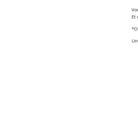
Vo
Et 
*Of
Un