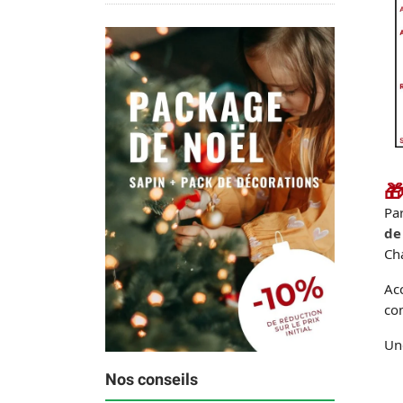
🎁
Par
de
Ch
Acc
co
Un
Nos conseils