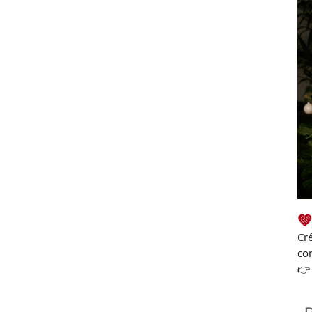
💚
Cr
co
👉