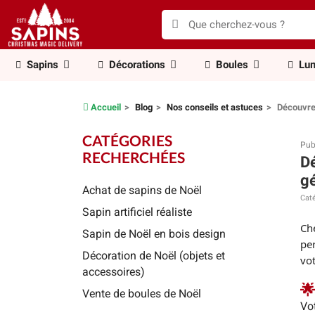
Sapins
Décorations
Boules
Lum
Accueil
Blog
Nos conseils et astuces
Découvrez
CATÉGORIES
Pub
RECHERCHÉES
Dé
gé
Achat de sapins de Noël
Caté
Sapin artificiel réaliste
Ch
Sapin de Noël en bois design
per
Décoration de Noël (objets et
vo
accessoires)
🌟
Vente de boules de Noël
Vo