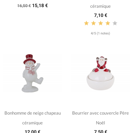
15,18 €
16,50 €
céramique
7,10 €
4/5 (1 notes)
Bonhomme de neige chapeau
Beurrier avec couvercle Père
céramique
Noël
12,00 €
7,50 €