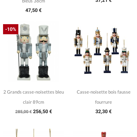
37,21 €
bleus 38cm
47,50 €
-10%
2 Grands casse-noisettes bleu
Casse-noisette bois fausse
clair 89cm
fourrure
256,50 €
32,30 €
285,00 €