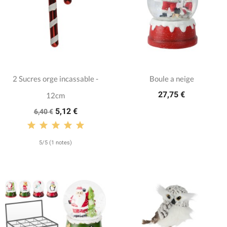
2 Sucres orge incassable -
Boule a neige
27,75 €
12cm
5,12 €
6,40 €
5/5 (1 notes)