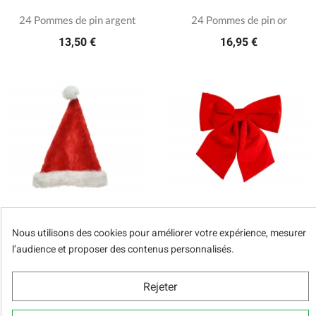
24 Pommes de pin argent
24 Pommes de pin or
13,50 €
16,95 €
Bonnet de Noël
Noeud rouge en velours 30cm
Nous utilisons des cookies pour améliorer votre expérience, mesurer
l’audience et proposer des contenus personnalisés.
5,50 €
13,50 €
Rejeter