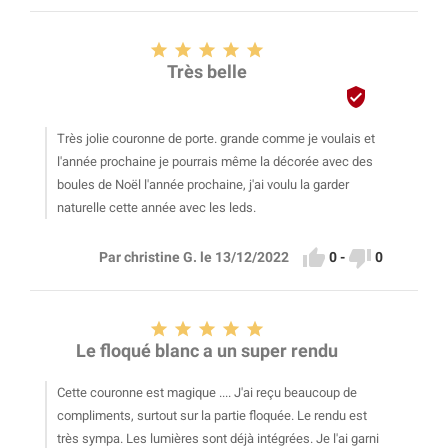





Très belle

Très jolie couronne de porte. grande comme je voulais et
l'année prochaine je pourrais même la décorée avec des
boules de Noël l'année prochaine, j'ai voulu la garder
naturelle cette année avec les leds.


0
-
0
Par christine G. le 13/12/2022





Le floqué blanc a un super rendu
Cette couronne est magique .... J'ai reçu beaucoup de
compliments, surtout sur la partie floquée. Le rendu est
très sympa. Les lumières sont déjà intégrées. Je l'ai garni