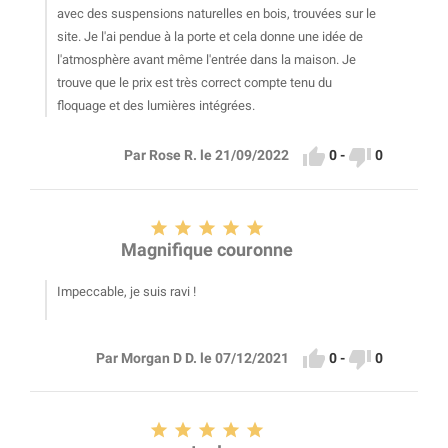
avec des suspensions naturelles en bois, trouvées sur le
site. Je l'ai pendue à la porte et cela donne une idée de
l'atmosphère avant même l'entrée dans la maison. Je
trouve que le prix est très correct compte tenu du
floquage et des lumières intégrées.


0
-
0
Par Rose R. le 21/09/2022





Magnifique couronne
Impeccable, je suis ravi !


0
-
0
Par Morgan D D. le 07/12/2021




