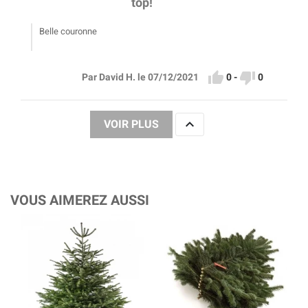
top!
Belle couronne


0
-
0
Par David H. le 07/12/2021

VOIR PLUS
VOUS AIMEREZ AUSSI