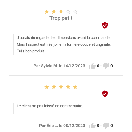





Trop petit

J’aurais du regarder les dimensions avant la commande.
Mais l’aspect est très joli et la lumière douce et originale.
Très bon produit


0
-
0
Par Sylvia M. le 14/12/2023






Le client n'a pas laissé de commentaire.


0
-
0
Par Éric L. le 08/12/2023