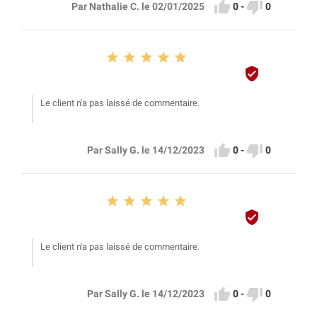


0
-
0
Par Nathalie C. le 02/01/2025






Le client n'a pas laissé de commentaire.


0
-
0
Par Sally G. le 14/12/2023






Le client n'a pas laissé de commentaire.


0
-
0
Par Sally G. le 14/12/2023