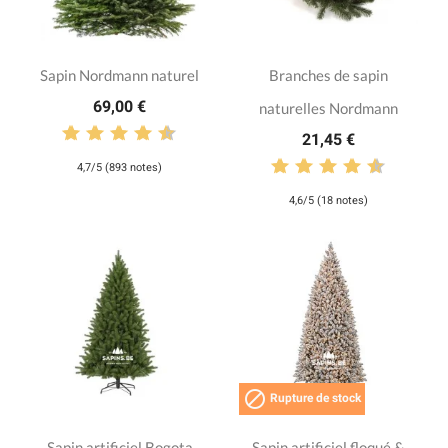
Sapin Nordmann naturel
Branches de sapin
69,00 €
naturelles Nordmann
21,45 €
4,7/5 (893 notes)
4,6/5 (18 notes)

Rupture de stock
Sapin artificiel Bogota
Sapin artificiel floqué &